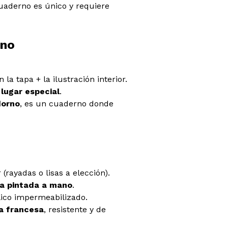
uaderno es único y requiere
rno
n la tapa + la ilustración interior.
 lugar especial
.
dorno
, es un cuaderno donde
 (rayadas o lisas a elección).
la pintada a mano
.
ílico impermeabilizado.
a francesa
, resistente y de