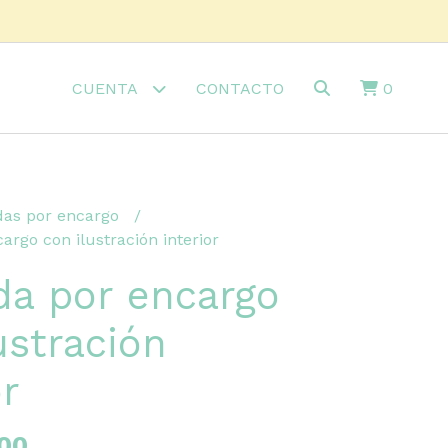
CUENTA
CONTACTO
0
das por encargo
rgo con ilustración interior
da por encargo
ustración
or
00